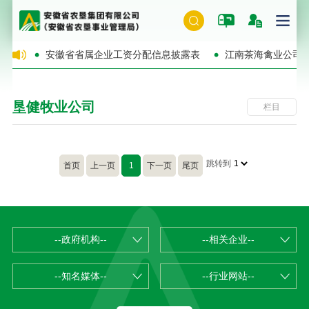
的公告
安徽省省属企业工资分配信息披露表
江南茶海禽业公司
垦健牧业公司
栏目
跳转到
首页
上一页
1
下一页
尾页
--政府机构--
--相关企业--
--知名媒体--
--行业网站--