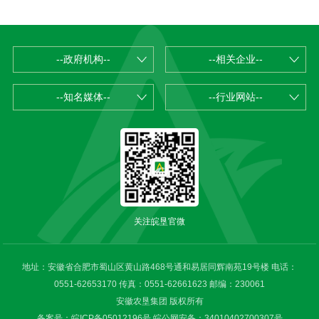
--政府机构--
--相关企业--
--知名媒体--
--行业网站--
关注皖垦官微
地址：安徽省合肥市蜀山区黄山路468号通和易居同辉南苑19号楼 电话：
0551-62653170 传真：0551-62661623 邮编：230061
安徽农垦集团 版权所有
备案号：皖ICP备05012196号
皖公网安备：34010402700307号