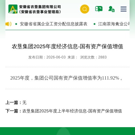
的公告
安徽省省属企业工资分配信息披露表
江南茶海禽业公司
农垦集团2025年度经济信息-国有资产保值增值
发布日期：2026-06-03 来源： 浏览次数：2883
2025
年度，集团公司国有资产保值增值率为
111.92%
。
上一篇：
无
下一篇：
农垦集团2025年度上半年经济信息-国有资产保值增值