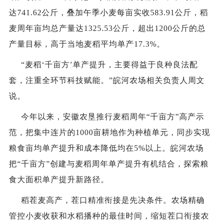
达741.62公斤，叠加午季小麦每亩实收583.91公斤，稻
麦周年亩均总产量达1325.53公斤，超出1200公斤的总
产量目标，高于当地麦稻平均单产17.3%。
“麦稻‘千亩方’单产提升，主要得益于良种良法配
套，注重全环节科技赋能。”皖河农场相关负责人周文
说。
今年以来，安徽农垦推行麦稻周年“千亩方”高产示
范，把集中连片的1000亩耕地作为种植单元，同步实现
粮食亩均单产提升和成本降低均在5%以上。皖河农场
把“千亩方”创建与麦稻周年单产提升有机结合，探索粮
食大面积单产提升新路径。
稻茬麦高产，茬口精准衔接是先决条件。农场精确
管控小麦收获和水稻播种的最佳时间，缩短
茬口
衔接农