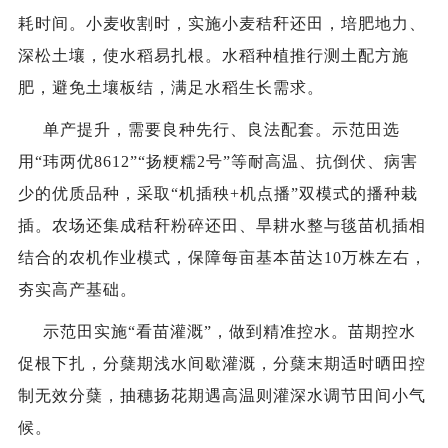
耗时间。小麦收割时，实施小麦秸秆还田，培肥地力、
深松土壤，使水稻易扎根。水稻种植推行测土配方施
肥，避免土壤板结，满足水稻生长需求。
单产提升，需要良种先行、良法配套。示范田选
用“玮两优8612”“扬粳糯2号”等耐高温、抗倒伏、病害
少的优质品种，采取“机插秧+机点播”双模式的播种栽
插。农场还集成秸秆粉碎还田、旱耕水整与毯苗机插相
结合的农机作业模式，保障每亩基本苗达10万株左右，
夯实高产基础。
示范田实施“看苗灌溉”，做到精准控水。苗期控水
促根下扎，
分蘖期
浅水间歇灌溉，分蘖末期适时晒田控
制无效分蘖，抽穗扬花期遇高温则灌深水调节田间小气
候。