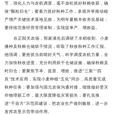
节，强化人力与农机调度，毫不放松抓好秋粮收获，确
保“颗粒归仓”；要着力抓好秋种工作，多措并举推动稳
产增产关键技术落地见效，为明年夏粮丰收夯实基础；
要持续完善经营管理体制，实现提单产、增效益。
在正阳关农场，郭家满先后调研了水稻收割、小麦
播种及秋粮仓储烘干情况，听取了秋收秋种工作汇报。
他强调，要抢抓当前晴好天气，科学调度农机力量，全
力加快秋收进度，充分利用烘干仓储设施，确保秋粮及
时归仓；要聚焦节本、提质、增效，推进“三新”“四
良”技术应用，实现小麦种植“五化”同步，高质量完成
秋种任务；要加强与国元农保沟通对接，细致做好受灾
作物理赔工作，最大限度降低灾害损失；要扎实推
进“千亩方”示范田建设，把农业生产做到极致，进一步
发挥农垦示范带动作用。