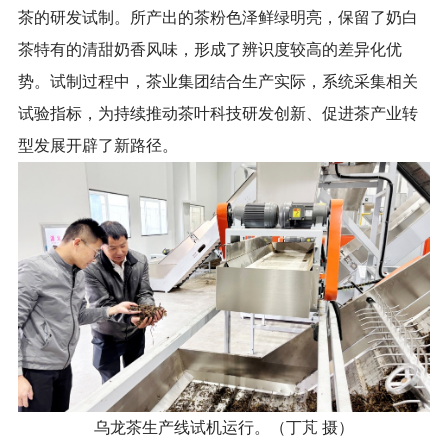
茶的研发试制。所产出的茶粉色泽鲜绿明亮，保留了奶白
茶特有的清甜奶香风味，形成了辨识度较高的差异化优
势。试制过程中，茶业集团结合生产实际，系统采集相关
试验指标，为持续推动茶叶科技研发创新、促进茶产业转
型发展开辟了新路径。
乌龙茶生产线试机运行。（丁芃 摄）