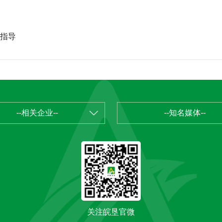
指导
--相关企业--
--知名媒体--
关注皖垦官微