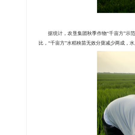
据统计，农垦集团秋季作物“千亩方”示
比，“千亩方”水稻秧苗无效分蘖减少两成，水