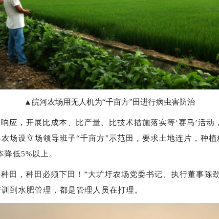
▲皖河农场用无人机为“千亩方”田进行病虫害防治
极响应，开展比成本、比产量、比技术措施落实等‘赛马’活
农场设立场领导班子“千亩方”示范田，要求土地连片，种植粮
本降低5%以上。
腰种田，种田必须下田！”
大圹圩农场
党委书记、执行董事陈劲
培训到水肥管理，都是管理人员在打理。